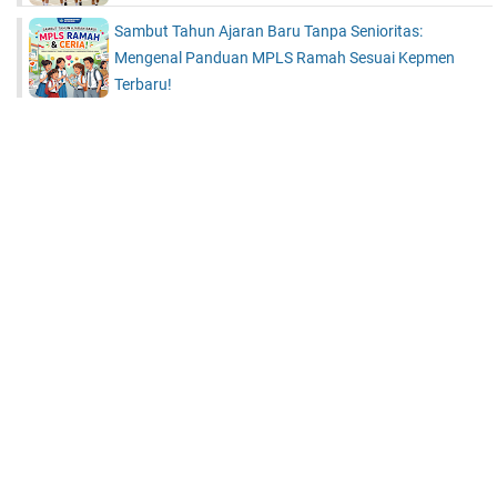
Sambut Tahun Ajaran Baru Tanpa Senioritas:
Mengenal Panduan MPLS Ramah Sesuai Kepmen
Terbaru!